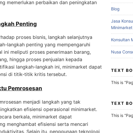
yang memerlukan perbaikan dan peningkatan
Blog
Jasa Konsu
ngkah Penting
Minimarket
rhadap proses bisnis, langkah selanjutnya
Konsultan 
gkah-langkah penting yang mempengaruhi
al ini meliputi proses penerimaan barang,
Nusa Consu
ang, hingga proses penjualan kepada
fikasi langkah-langkah ini, minimarket dapat
TEXT B
 di titik-titik kritis tersebut.
This is “Pa
aktu Pemrosesan
emrosesan menjadi langkah yang tak
TEXT B
ngkatkan efisiensi operasional minimarket.
This is “Pa
cara berkala, minimarket dapat
ang menghambat efisiensi serta mencari
duktivitas. Selain itu, penggunaan teknologi