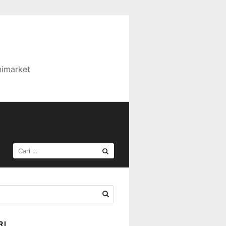
nimarket
CARI
UNTUK:
RI