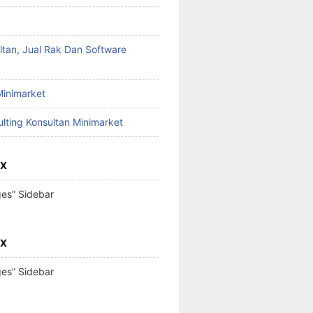
ltan, Jual Rak Dan Software
Minimarket
lting Konsultan Minimarket
OX
ges” Sidebar
OX
ges” Sidebar