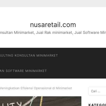
nusaretail.com
nsultan Minimarket, Jual Rak minimarket, Jual Software Mi
ULTING KONSULTAN MINIMARKET
DAN SOFTWARE MINIMARKET
Meningkatkan Efisiensi Operasional di Minimarket
Cari
untuk:
KATEGO