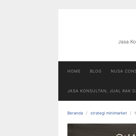
Langsung
ke
konten
Jasa Ko
HOME
BLOG
NUSA CONS
JASA KONSULTAN, JUAL RAK 
Beranda
strategi minimarket