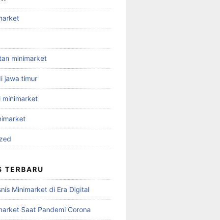
market
ltan minimarket
i jawa timur
l minimarket
nimarket
ized
S TERBARU
nis Minimarket di Era Digital
imarket Saat Pandemi Corona