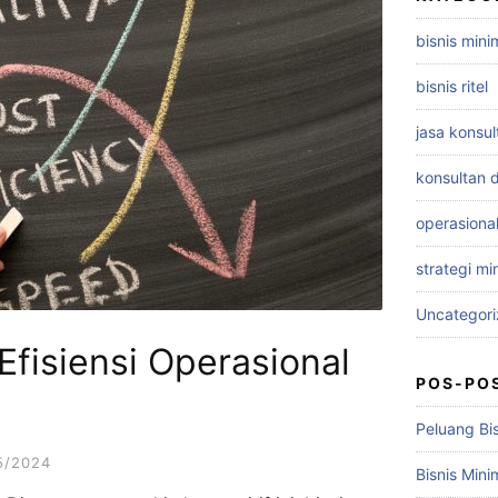
bisnis mini
bisnis ritel
jasa konsu
konsultan d
operasiona
strategi mi
Uncategor
fisiensi Operasional
POS-PO
Peluang Bis
5/2024
Bisnis Min