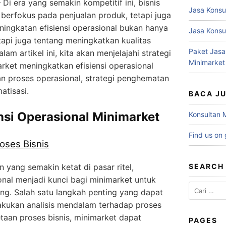
 Di era yang semakin kompetitif ini, bisnis
Jasa Konsu
 berfokus pada penjualan produk, tetapi juga
eningkatan efisiensi operasional bukan hanya
Jasa Konsu
api juga tentang meningkatkan kualitas
Paket Jasa
m artikel ini, kita akan menjelajahi strategi
Minimarket
ket meningkatkan efisiensi operasional
an proses operasional, strategi penghematan
atisasi.
BACA J
nsi Operasional Minimarket
Konsultan 
Find us on
oses Bisnis
yang semakin ketat di pasar ritel,
SEARCH
onal menjadi kunci bagi minimarket untuk
Cari
ing. Salah satu langkah penting yang dapat
untuk:
akukan analisis mendalam terhadap proses
taan proses bisnis, minimarket dapat
PAGES