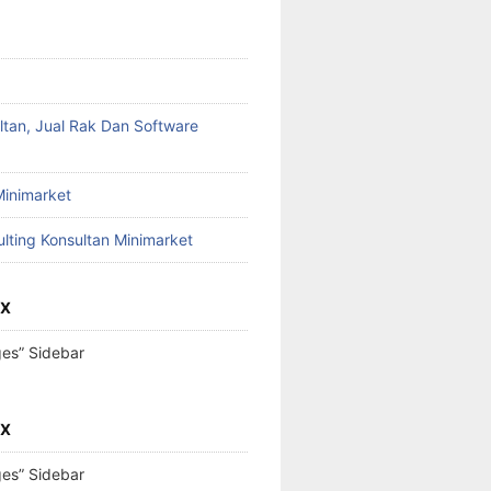
ltan, Jual Rak Dan Software
Minimarket
lting Konsultan Minimarket
OX
ges” Sidebar
OX
ges” Sidebar