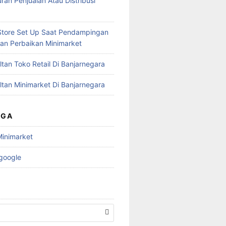
ran Penjualan Atau Distribusi
Store Set Up Saat Pendampingan
dan Perbaikan Minimarket
tan Toko Retail Di Banjarnegara
ltan Minimarket Di Banjarnegara
UGA
Minimarket
 google