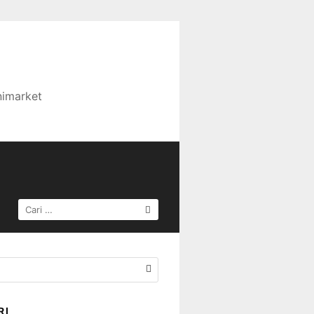
nimarket
CARI
UNTUK:
RI