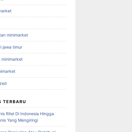
market
ltan minimarket
i jawa timur
l minimarket
nimarket
ized
S TERBARU
nis Ritel Di Indonesia Hingga
snis Yang Mengiringi