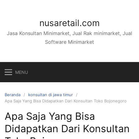
Langsung
ke
konten
nusaretail.com
Jasa Konsultan Minimarket, Jual Rak minimarket, Jual
Software Minimarket
MENU
Beranda
konsultan di jawa timur
Apa Saja Yang Bisa Didapatkan Dari Konsultan Toko Bojonegoro
Apa Saja Yang Bisa
Didapatkan Dari Konsultan