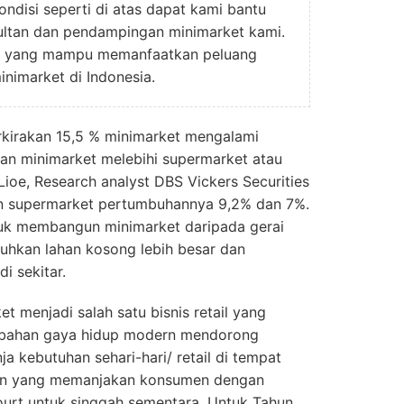
ndisi seperti di atas dapat kami bantu
ultan dan pendampingan minimarket kami.
n yang mampu memanfaatkan peluang
inimarket di Indonesia.
rkirakan 15,5 % minimarket mengalami
n minimarket melebihi supermarket atau
ioe, Research analyst DBS Vickers Securities
n supermarket pertumbuhannya 9,2% dan 7%.
tuk membangun minimarket daripada gerai
uhkan lahan kosong lebih besar dan
i sekitar.
et menjadi salah satu bisnis retail yang
rubahan gaya hidup modern mendorong
a kebutuhan sehari-hari/ retail di tempat
ian yang memanjakan konsumen dengan
urt untuk singgah sementara. Untuk Tahun