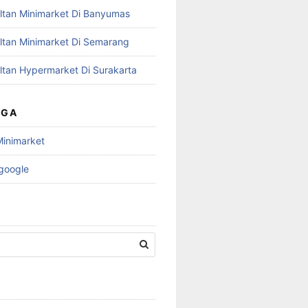
ltan Minimarket Di Banyumas
ltan Minimarket Di Semarang
ltan Hypermarket Di Surakarta
UGA
Minimarket
 google