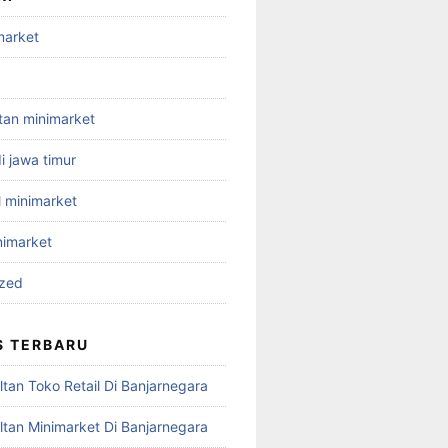
market
ltan minimarket
i jawa timur
l minimarket
nimarket
ized
S TERBARU
tan Toko Retail Di Banjarnegara
ltan Minimarket Di Banjarnegara