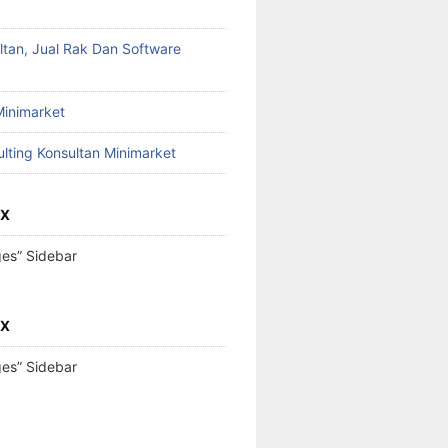
ltan, Jual Rak Dan Software
Minimarket
lting Konsultan Minimarket
OX
ges” Sidebar
OX
ges” Sidebar