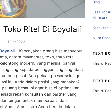
Blog
Jasa Konsu
Minimarket
Toko Ritel Di Boyolali
Konsultan 
Nusa Consu
·
11/14/2022
Boyolali
– Kebanyakan orang bisa menyebut
TEXT B
, antara minimarket, toko, toko retail,
o kelontong modern. Yang menjual banyak
This is “Pa
i langsung kepada pelanggan langsung. Saat
ertumbuh pesat. Ada peluang besar sekaligus
TEXT B
asi ini. Anda dalam posisi yang manakah?
 peluang besar ini agar bisa di optimalkan
This is “Pa
njadi rekan konsultan dan partner yang
endampingan untuk memperbaiki dan
et Anda. Atau justru Anda berada dalam