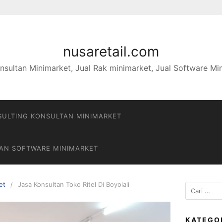
nusaretail.com
nsultan Minimarket, Jual Rak minimarket, Jual Software Mi
ULTING KONSULTAN MINIMARKET
DAN SOFTWARE MINIMARKET
et
Jasa Konsultan Toko Ritel Di Boyolali
Cari
untuk:
KATEGO