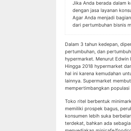
Jika Anda berada dalam ko
dengan jasa layanan kons
Agar Anda menjadi bagia
dari pertumbuhan bisnis m
Dalam 3 tahun kedepan, dipe
pertumbuhan, dan pertumbuha
hypermarket. Menurut Edwin L
Hingga 2018 hypermarket da
hal ini karena kemudahan un
lainnya. Supermarket membut
mempertimbangkan populasi d
Toko ritel berbentuk minimark
memiliki prospek bagus, pe
konsumen lebih suka berbelanj
terdekat, bahkan ada sebag
menyediakan minicafe/foodco