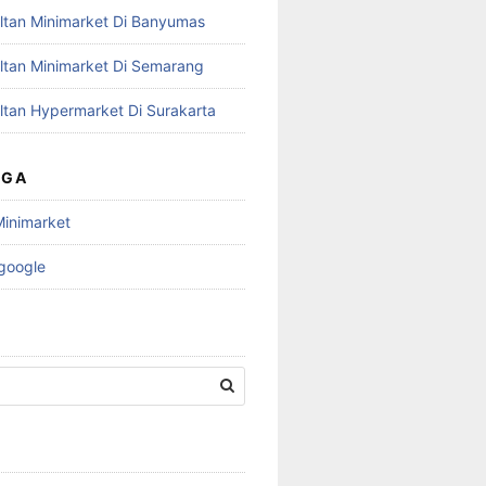
ltan Minimarket Di Banyumas
ltan Minimarket Di Semarang
ltan Hypermarket Di Surakarta
UGA
Minimarket
 google