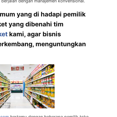
h berjalan dengan manajemen konvensional.
umum yang di hadapi pemilik
ket yang dibenahi tim
ket
kami, agar bisnis
berkembang, menguntungkan
l.com
bertemu dengan beberapa pemilik toko