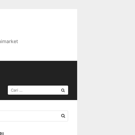
nimarket
CARI
UNTUK:
RI