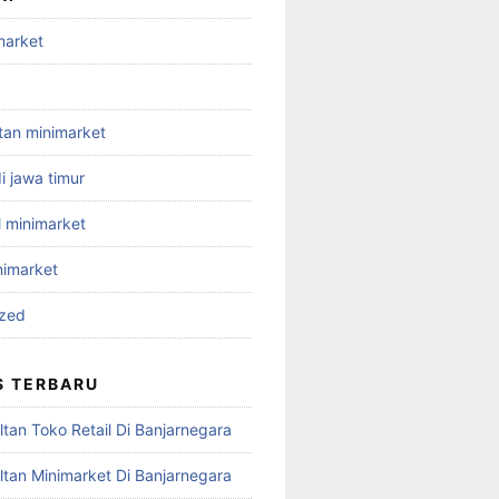
market
ltan minimarket
i jawa timur
l minimarket
nimarket
ized
S TERBARU
tan Toko Retail Di Banjarnegara
ltan Minimarket Di Banjarnegara