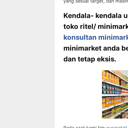
yang sesuai target, dan masi
Kendala- kendala 
toko ritel/ minimar
konsultan minimar
minimarket anda 
dan tetap eksis.
Pada saat kami tim
nusaretai