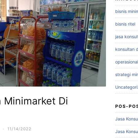
bisnis mini
bisnis ritel
jasa konsu
konsultan d
operasiona
strategi mi
Uncategor
 Minimarket Di
POS-PO
Jasa Konsul
·
11/14/2022
Jasa Konsu