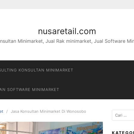
nusaretail.com
nsultan Minimarket, Jual Rak minimarket, Jual Software Mi
ULTING KONSULTAN MINIMARKET
DAN SOFTWARE MINIMARKET
et
Jasa Konsultan Minimarket Di Wonosobo
Cari
untuk:
KATEGO