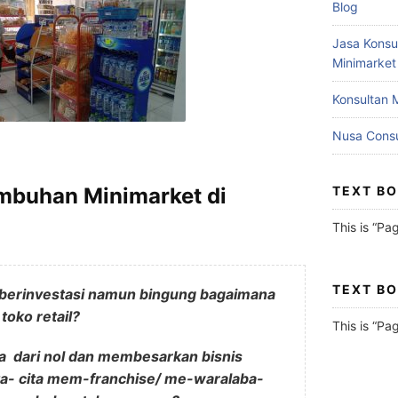
Blog
Jasa Konsu
Minimarket
Konsultan 
Nusa Consu
TEXT B
umbuhan Minimarket di
This is “Pa
TEXT B
 berinvestasi namun bingung bagaimana
toko retail?
This is “Pa
 dari nol dan membesarkan bisnis
ta- cita mem-franchise/ me-waralaba-