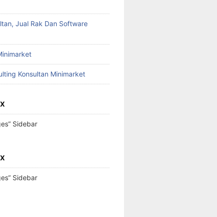
ltan, Jual Rak Dan Software
Minimarket
lting Konsultan Minimarket
OX
ges” Sidebar
OX
ges” Sidebar