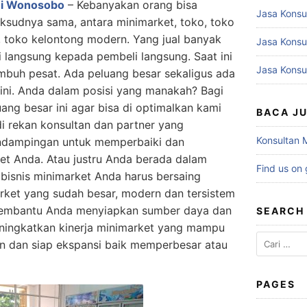
Di Wonosobo
– Kebanyakan orang bisa
Jasa Konsu
udnya sama, antara minimarket, toko, toko
rn, toko kelontong modern. Yang jual banyak
Jasa Konsu
i langsung kepada pembeli langsung. Saat ini
Jasa Konsu
umbuh pesat. Ada peluang besar sekaligus ada
ini. Anda dalam posisi yang manakah? Bagi
ang besar ini agar bisa di optimalkan kami
BACA J
 rekan konsultan dan partner yang
Konsultan 
endampingan untuk memperbaiki dan
et Anda. Atau justru Anda berada dalam
Find us on
 bisnis minimarket Anda harus bersaing
rket yang sudah besar, modern dan tersistem
membantu Anda menyiapkan sumber daya dan
SEARCH
ingkatkan kinerja minimarket yang mampu
Cari
n dan siap ekspansi baik memperbesar atau
untuk:
PAGES