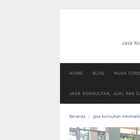
Langsung
ke
konten
Jasa Ko
HOME
BLOG
NUSA CONS
JASA KONSULTAN, JUAL RAK 
Beranda
jasa konsultan minimark