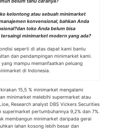
amun belum tahu caranya?
ko kelontong atau sebuah minimarket
manajemen konvensional, bahkan Anda
rasional?dan toko Anda belum bisa
tersaingi minimarket modern yang ada?
ndisi seperti di atas dapat kami bantu
ultan dan pendampingan minimarket kami.
n yang mampu memanfaatkan peluang
inimarket di Indonesia.
rkirakan 15,5 % minimarket mengalami
n minimarket melebihi supermarket atau
ioe, Research analyst DBS Vickers Securities
n supermarket pertumbuhannya 9,2% dan 7%.
tuk membangun minimarket daripada gerai
uhkan lahan kosong lebih besar dan