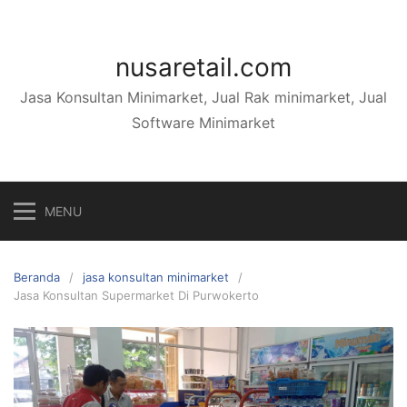
Langsung
ke
konten
nusaretail.com
Jasa Konsultan Minimarket, Jual Rak minimarket, Jual
Software Minimarket
MENU
Beranda
jasa konsultan minimarket
Jasa Konsultan Supermarket Di Purwokerto