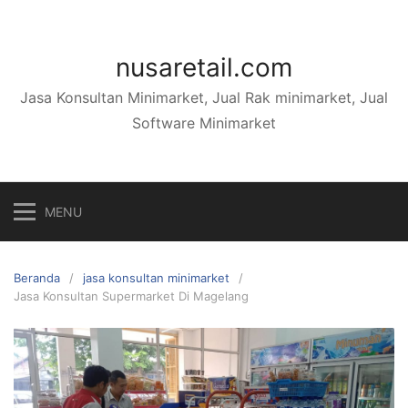
Langsung
ke
konten
nusaretail.com
Jasa Konsultan Minimarket, Jual Rak minimarket, Jual
Software Minimarket
MENU
Beranda
jasa konsultan minimarket
Jasa Konsultan Supermarket Di Magelang