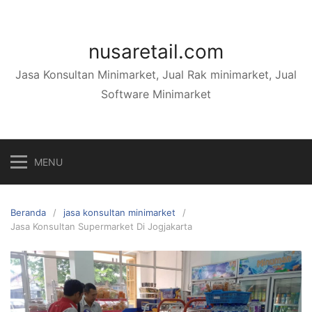
Langsung
ke
konten
nusaretail.com
Jasa Konsultan Minimarket, Jual Rak minimarket, Jual
Software Minimarket
MENU
Beranda
jasa konsultan minimarket
Jasa Konsultan Supermarket Di Jogjakarta