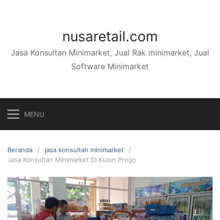
Langsung
ke
konten
nusaretail.com
Jasa Konsultan Minimarket, Jual Rak minimarket, Jual
Software Minimarket
MENU
Beranda
jasa konsultan minimarket
Jasa Konsultan Minimarket Di Kulon Progo